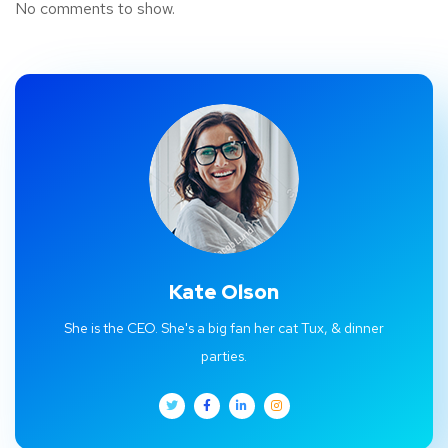
No comments to show.
Kate Olson
She is the CEO. She's a big fan her cat Tux, & dinner
parties.