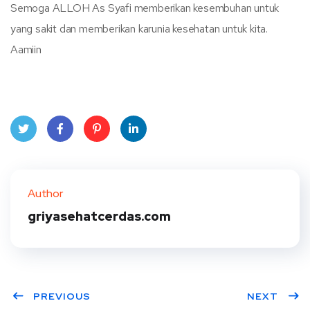
Semoga ALLOH As Syafi memberikan kesembuhan untuk
yang sakit dan memberikan karunia kesehatan untuk kita.
Aamiin
Twit
Face
Pint
Linke
ter
book
eres
dIn
Author
t
griyasehatcerdas.com
PREVIOUS
NEXT