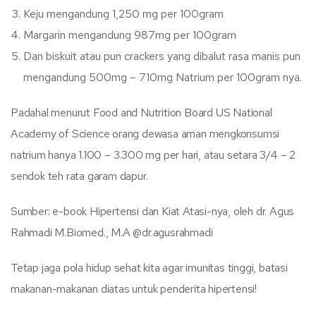
Keju mengandung 1,250 mg per 100gram
Margarin mengandung 987mg per 100gram
Dan biskuit atau pun crackers yang dibalut rasa manis pun
mengandung 500mg – 710mg Natrium per 100gram nya.
Padahal menurut Food and Nutrition Board US National
Academy of Science orang dewasa aman mengkonsumsi
natrium hanya 1.100 – 3.300 mg per hari, atau setara 3/4 – 2
sendok teh rata garam dapur.
Sumber: e-book Hipertensi dan Kiat Atasi-nya, oleh dr. Agus
Rahmadi M.Biomed., M.A @dr.agusrahmadi
Tetap jaga pola hidup sehat kita agar imunitas tinggi, batasi
makanan-makanan diatas untuk penderita hipertensi!