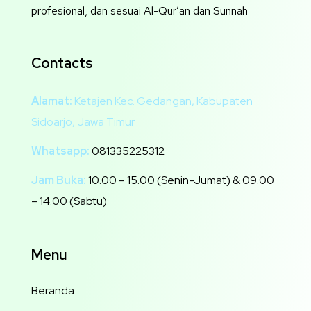
profesional, dan sesuai Al-Qur’an dan Sunnah
Contacts
Alamat:
Ketajen Kec. Gedangan, Kabupaten
Sidoarjo, Jawa Timur
Whatsapp:
081335225312
Jam Buka:
10.00 – 15.00 (Senin-Jumat) & 09.00
– 14.00 (Sabtu)
Menu
Beranda